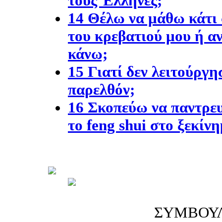
τους Έλληνες;
14 Θέλω να μάθω κάτι 
του κρεβατιού μου ή αν
κάνω;
15 Γιατί δεν λειτούργη
παρελθόν;
16 Σκοπεύω να παντρευ
το feng shui στο ξεκίν
ΣΥΜΒΟΥΛ